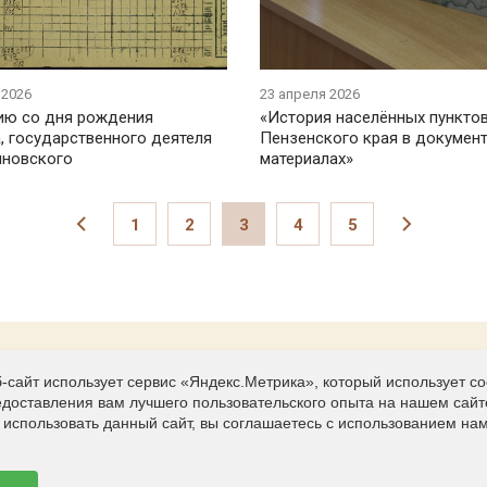
 2026
23 апреля 2026
ию со дня рождения
«История населённых пункто
, государственного деятеля
Пензенского края в документ
иновского
материалах»
1
2
3
4
5
-сайт использует сервис «Яндекс.Метрика», который использует c
Контакты
едоставления вам лучшего пользовательского опыта на нашем сайт
г.Пенза, ул. Дзержинского, 7
использовать данный сайт, вы соглашаетесь с использованием нам
(841-2) 94-55-33; 94-02-49
penzarhiv@mail.ru