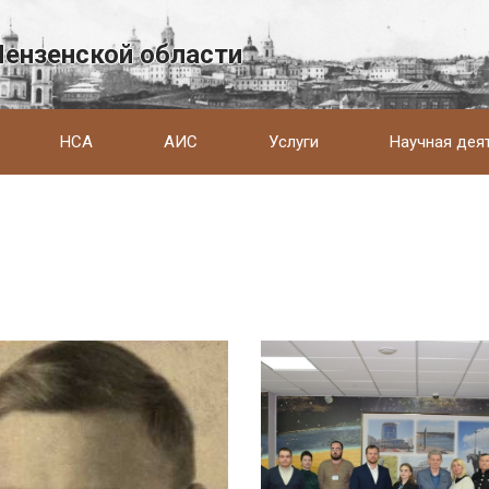
Пензенской области
НСА
АИС
Услуги
Научная дея