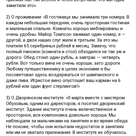
заметили это».
2) О проживании: «В гостинице мы занимали три номера. В
каждом небольшая передняя, очень просторная гостиная
и маленькая спальня. Комнаты хорошо меблированы и
очень удобны. Майор Томпсон занимал один номер, я —
другой, а двое наших слуг жили в третьем. За это мы
платили 65 серебряных рублей в месяц. Замечу, что
полный пансион (комната и стол) обходился не так уж и
дорого. Обед стоил один рубль, а завтрак — четверть
рубля. Вот только вина не очень хороши, зато дороги.
Любому путешественнику в целях экономии я бы
посоветовал здесь воздержаться от шампанского и
даже пива. Игристое вино опустошит ваш карман на 6
рублей или один фунт стерлингов!»
3) О Дворянском институте: «0 марта вместе с мистером
Обуховым, одним из директоров, я посетил дворянский
институт. Здание института очень величественное и
просторное, вся компоновка довольно хороша. Мы
наблюдали за мальчиками на занятиях и во время обеда.
Не похоже, чтобы они испытали недостаток в занятиях
или им не хватало прилежания. В институте их обучалось