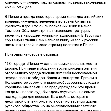
кончено», — именно так, по словам писателя, закончилась
жизнь офицера.
В Пензе и правда некоторое время жили два английских
военных инженера, плененные во время битвы за
крепость Карс. Это были полковник Лэйк и майор
Томпсон. Оба, несмотря на пензенские тротуары,
вернулись на родину живыми и здоровыми. В 1856 году
сэр Генри Этвилл Лэйк написал книгу «Карс и русский
плен», в которой немало страниц посвятил и Пензе.
Приводим некоторые отрывки:
1) О городе: «Пенза — одно из самых веселых мест в
Европе. Приятные в общении, гостеприимные жители
этого милого города посвящают себя нескончаемой
череде званых обедов, балов и концертов. Причем в
большинстве своем это высокообразованные люди с
хорошими манерами. Нас предупреждали, что время,
когда мы волею судьбы здесь очутились, не самое
подходящее для веселья. Шла война, которая в
некоторой степени омрачила обычно веселую жизнь
русского общества, но на многочисленных светских
приемах нас так весело и тепло встречали, что мы едва