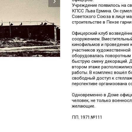
Учреждение появилось на св
КПСС Льва Ермина. Он сумел
Советского Союза в лице ма
строительстве в Пензе гарн
Офицерский клуб возведённ
сооружением. Вместительны
кинофильмов и проведения 
участников художественной 
оборудовалась поворотным 
быструю смену декораций. Д
втором этаже расположились
работы. В комплекс вошёл б
свободный доступ к стеллаж
перспективе организована с
Одновременно в Доме офицер
человек, не только военносл
желающие.
ПП. 1971.№111