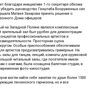
ет благодаря инициативе 1-го секретаря обкома
 убедить руководство Генштаба Вооруженных сил
ршала Матвея Захарова принять решение о
изонного Дома офицеров.
ый на Западной Поляне являлся комплексным
й зрительный зал был удобен для демонстрации
концертов профессиональных артистов и
самодеятельности. Просторная сцена
кругом. Особые приспособления обеспечивали
ля артистов предусматривались гримёрные. На
 залы для танцев, лекций, комнаты для кружковой
ольшой читальный залы, где посетители имели
ам с книгами, была оснащена балетная студия, в
овременная фото-киностудия.
ов могли найти себе занятие по душе более 1500
ужащие пензенского гарнизона, но и все