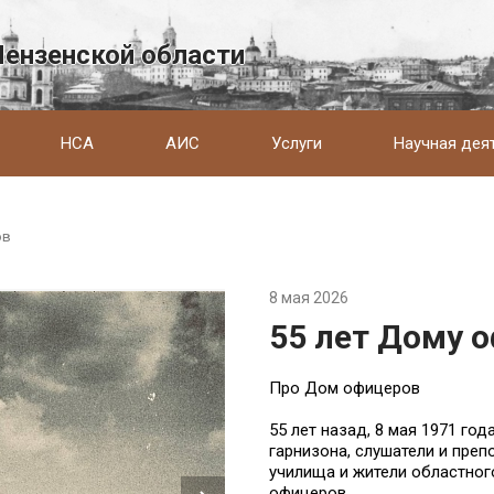
Пензенской области
НСА
АИС
Услуги
Научная дея
ов
8 мая 2026
55 лет Дому 
Про Дом офицеров
55 лет назад, 8 мая 1971 го
гарнизона, слушатели и пре
училища и жители областног
офицеров.