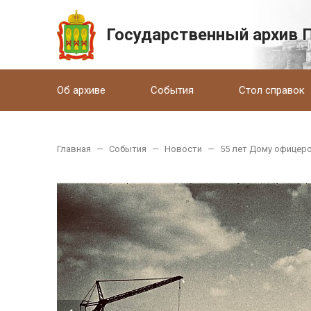
Государственный архив 
Об архиве
События
Стол справок
Главная
—
События
—
Новости
—
55 лет Дому офицер