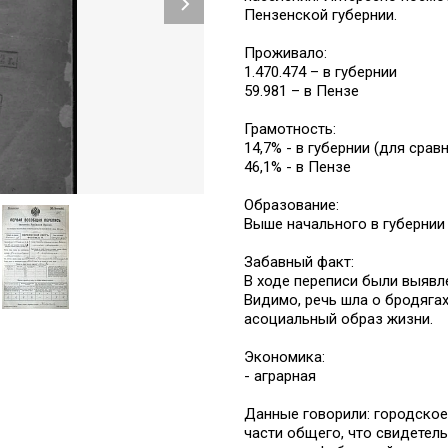
Пензенской губернии.
Проживало:
1.470.474 – в губернии
59.981 – в Пензе
Грамотность:
14,7% - в губернии (для срав
46,1% - в Пензе
Образование:
Выше начального в губернии 
Забавный факт:
В ходе переписи были выявл
Видимо, речь шла о бродяга
асоциальный образ жизни.
Экономика:
- аграрная
Данные говорили: городское
части общего, что свидетел