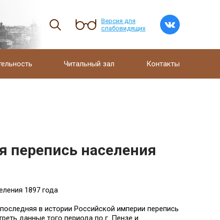
Версия для
слабовидящих
тельность
Читальный зал
Контакты
я перепись населения
еления 1897 года
и последняя в истории Российской империи перепись
реть данные того периода по г. Пензе и