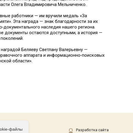
ласти Олега Владимировича Мельниченко.
вные работники — им вручили медаль «За
яти». Эта награда — знак благодарности за их
о‑документального наследия нашего региона.
ые документы остаются доступными, а история —
 поколений.
наградой Беляеву Светлану Валерьевну —
правочного аппарата и информационно‑поисковых
нской области».
ookie-файлы
Соц сети
Разработка сайта