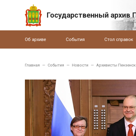
Государственный архив 
Об архиве
События
Стол справок
Главная
—
События
—
Новости
—
Архивисты Пензенск