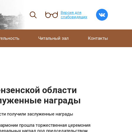
Версия для
слабовидящих
тельность
Читальный зал
Контакты
нзенской области
служенные награды
сти получили заслуженные награды
лармонии прошла торжественная церемония
деральных наград под председательством