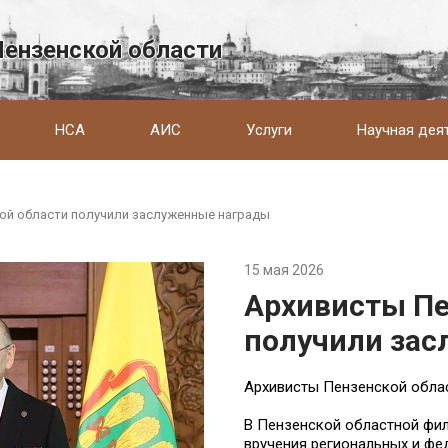
Пензенской области
НСА
АИС
Услуги
Научная дея
ой области получили заслуженные награды
15 мая 2026
Архивисты Пе
получили за
Архивисты Пензенской обла
В Пензенской областной фи
вручения региональных и фе