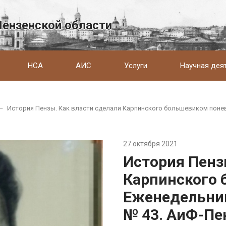
Пензенской области
НСА
АИС
Услуги
Научная дея
—
История Пензы. Как власти сделали Карпинского большевиком понев
27 октября 2021
История Пенз
Карпинского 
Еженедельник
№ 43. АиФ-Пе