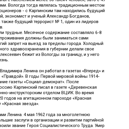
ями. Вологда тогда являлась традиционным местом
юционеров - с Карпинским там находились будущий
й, экономист и ученый Александр Богданов,
 также будущий террорист № 1, один из лидеров
в.
и трудные. Месячное содержание составляло 6-8
и проживания должны были заниматься сами
гий запрет на выезд за пределы города. Холодный
ьного здравоохранения в губернии делали свое
Алексеевич бежит из Вологды за границу, и у него
знь.
Владимира Ленина он работал в газетах «Вперед» и
с «Правдой». В годы Первой мировой войны 1914-
ание газеты «Социал-демократ». После
Россию Карпинский писал в газете «Деревенская
онно-инструкторским отделом ВЦИК. Во время
0 годов на агитационном пароходе «Красная
 «Красная звезда».
ми Ленина. 4 мая 1962 года за многолетнюю
льшие заслуги в организации и развитии партийной
своили звание Героя Социалистического Труда. Умер