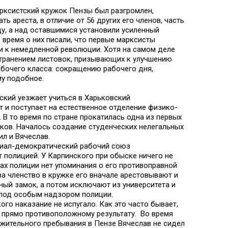
арксистский кружок Пензы был разгромлен,
ь ареста, в отличие от 56 других его членов, часть
ду, а над оставшимися установили усиленный
 время о них писали, что первые марксисты
ни к немедленной революции. Хотя на самом деле
странением листовок, призывающих к улучшению
бочего класса: сокращению рабочего дня,
у подобное.
ский уезжает учиться в Харьковский
т и поступает на естественное отделение физико-
 В то время по стране прокатилась одна из первых
ков. Началось создание студенческих нелегальных
ил и Вячеслав.
циал-демократический рабочий союз
 полицией. У Карпинского при обыске ничего не
тах полиции нет упоминания о его противоправной
за членство в кружке его вначале арестовывают и
ый замок, а потом исключают из университета и
 под особым надзором полиции.
го наказание не испугало. Как это часто бывает,
к прямо противоположному результату. Во время
жительного пребывания в Пензе Вячеслав не сидел