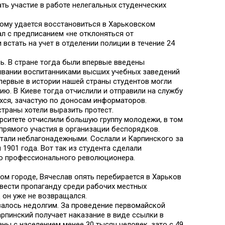
ть участие в работе нелегальных студенческих
кому удается восстановиться в Харьковском
хал с предписанием «не отклоняться от
 встать на учет в отделении полиции в течение 24
сь. В стране тогда были впервые введены
ывании воспитанниками высших учебных заведений
впервые в истории нашей страны студентов могли
ию. В Киеве тогда отчислили и отправили на службу
хся, зачастую по доносам информаторов.
страны хотели выразить протест.
ерситете отчислили большую группу молодежи, в том
л прямого участия в организации беспорядков.
читали неблагонадежными. Сослали и Карпинского за
 1901 года. Вот так из студента сделали
го профессионального революционера.
ом городе, Вячеслав опять перебирается в Харьков
 вести пропаганду среди рабочих местных
 он уже не возвращался.
алось недолгим. За проведение первомайской
арпинский получает наказание в виде ссылки в
аны с населением менее 30 тысяч человек, зато с 49