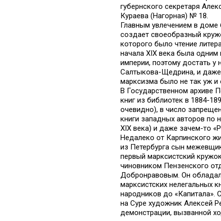
губернского секретаря Алекс
Кураева (Нагорная) № 18.
Главным увлечением в доме 
создает своеобразный круж
которого было чтение литер
начала XIX века была одним
империи, поэтому достать у
Салтыкова-Щедрина, и даже
марксизма было не так уж и
В Государственном архиве П
книг из библиотек в 1884-18
очевидно), в число запрещен
книги западных авторов по 
XIX века) и даже зачем-то «
Недалеко от Карпинского жи
из Петербурга сын межевщик
первый марксистский кружок
чиновником Пензенского от
Добронравовым. Он обладал
марксистских нелегальных к
народников до «Капитала». 
на Суре художник Алексей Р
демонстрации, вызванной хо