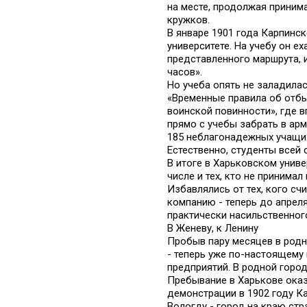
на месте, продолжая принима
кружков.
В январе 1901 года Карпинс
университете. На учебу он е
представленного маршрута, и
часов».
Но учеба опять не заладила
«Временные правила об отб
воинской повинности», где 
прямо с учебы забрать в арм
185 неблагонадежных учащи
Естественно, студенты всей 
В итоге в Харьковском унив
числе и тех, кто не принима
Избавлялись от тех, кого с
компанию - теперь до апреля
практически насильственно
В Женеву, к Ленину
Пробыв пару месяцев в родн
- теперь уже по-настоящему
предприятий. В родной город
Пребывание в Харькове оказ
демонстрации в 1902 году К
Вологду - город на краю стр