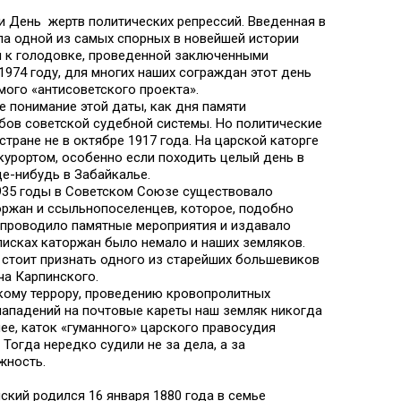
ли День жертв политических репрессий. Введенная в
ала одной из самых спорных в новейшей истории
й к голодовке, проведенной заключенными
1974 году, для многих наших сограждан этот день
мого «антисоветского проекта».
е понимание этой даты, как дня памяти
бов советской судебной системы. Но политические
стране не в октябре 1917 года. На царской каторге
курортом, особенно если походить целый день в
де-нибудь в Забайкалье.
 1935 годы в Советском Союзе существовало
ржан и ссыльнопоселенцев, которое, подобно
 проводило памятные мероприятия и издавало
списках каторжан было немало и наших земляков.
стоит признать одного из старейших большевиков
ча Карпинского.
кому террору, проведению кровопролитных
ападений на почтовые кареты наш земляк никогда
нее, каток «гуманного» царского правосудия
 Тогда нередко судили не за дела, а за
жность.
ский родился 16 января 1880 года в семье