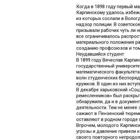
Когда в 1898 году первый м
Карпинскому удалось избежат
из которых сослали в Волог
надзор полиции. В советское
призывали рабочих чуть ли 
все ограничивалось распро
материального положения ра
созданию профсоюзов и том
Неудавшийся студент
В 1899 году Вячеслав Карпин
государственный университе
математического факультета.
волн студенческих беспоряд
кружков. В один из них вступ
В декабре харьковский «Со
ремесленников» был раскрыт
обнаружили, да и в докумен
деятельности. Тем не менее 
сажают в Пензенский тюремн
оставляют в родном городе
Впрочем, молодого Карпинско
угрозы и давление привели 
своего повторного непродол