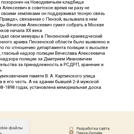
е, похоронен на Новодевичьем кладбище.
в Алексеевич в советское время ни разу не
о своими земляками он поддерживал тесную связь
Правде», связанная с Пензой, вызывала в нем
годы Вячеслав Алексеевич сумел собрать в Москве
ков начала XX века.
едал свои мемуары в Пензенский краеведческий
енного архива Пензенской области было выявлено и
ло по отношению департамента полиции о высылке
 гласный надзор полиции Вячеслава Алексеевича
и надзора полиции за Дмитрием Ивановичем
ельства за принадлежность в РСДРП, хранение и
».
 увековечения памяти В. А. Карпинского улица
 в его честь. А на здании бывшей 2-й мужской
888-1898 годах, установлена мемориальная доска.
ookie-файлы
Соц сети
Разработка сайта
Пенза-Онлайн
е.