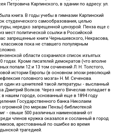
ея Петровича Карпинского, в здании по адресу: ул.
была книга. В годы учебы в гимназии Карпинский
ок студенческого самообразования, целью
атуры, нередко запрещенной цензурой. Пенза еще с
 из мест политической ссылки в Российской
 нас запрещенные книги Чернышевского, Некрасова,
 классиков пока не ставшего популярным
 сложно.
ензенской области сохранился список изъятых
90 годах. Кроме писателей демократов (что вполне
ных попали 12 и 13 том сочинений Л. Н. Толстого,
новой истории Европы (в основном эпохи революций
Рефлексия головного мозга» Н. М. Сеченова.
л один из ценителей такой литературы - высланный
а Дмитрий Волков. Через него Вячеслав попадает в
 в нашем городе, основанный еще в 1894 году
деления Государственного банка Николаем
 огромной (по меркам Пензы) библиотекой
ниг - свыше 500 различных наименований от
Среди членов кружка оказался и сосланный в город
емизов, арестованный по ошибке во время
дынской трагедией.