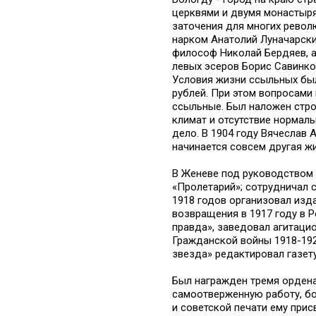
церквями и двумя монастыр
заточения для многих револ
нарком Анатолий Луначарски
философ Николай Бердяев, а
левых эсеров Борис Савинко
Условия жизни ссыльных был
рублей. При этом вопросам
ссыльные. Был наложен стро
климат и отсутствие нормал
дело. В 1904 году Вячеслав 
начинается совсем другая жи
В Женеве под руководством 
«Пролетарий»; сотрудничал 
1918 годов организовал изд
возвращения в 1917 году в 
правда», заведовал агитаци
Гражданской войны 1918-192
звезда» редактировал газету
Был награжден тремя ордена
самоотверженную работу, бо
и советской печати ему при