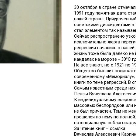
30 октября в стране отмеча
1991 году памятная дата ст
нашей страны. Приуроченны
советскими диссидентами в 
стал элементом так называе
Сейчас распространено узко
исключительно жертв переги
репрессии начались в нашей 
жизнь тоже была далеко не 
кандалах на морозе - 30°С г
Не все знают, но с 1921 по
Общество бывших политкато
современному «Мемориалу»,
книги по теме репрессий. В 
Самым известным среди них 
Пензы Вячеслава Алексееви
К индивидуальному эсеровс
массовых беспорядков или н
не был причастен. Тем не ме
прошелся по нему по полной.
потенциальную неблагонаде
За чтение книг – ссылка
Вячеслав Алексеевич Карпин