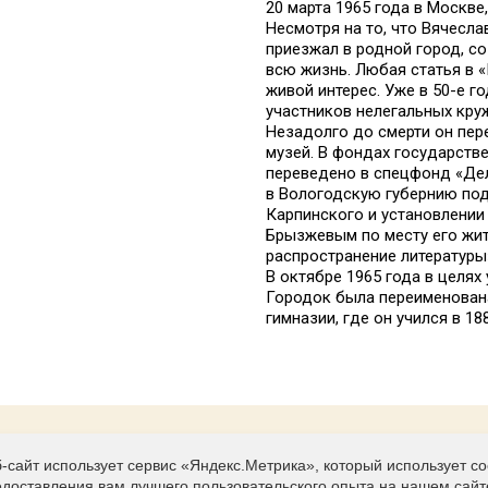
20 марта 1965 года в Москв
Несмотря на то, что Вячесла
приезжал в родной город, с
всю жизнь. Любая статья в «
живой интерес. Уже в 50-е 
участников нелегальных круж
Незадолго до смерти он пер
музей. В фондах государств
переведено в спецфонд «Де
в Вологодскую губернию под
Карпинского и установлени
Брызжевым по месту его жит
распространение литературы
В октябре 1965 года в целях
Городок была переименована
гимназии, где он учился в 1
-сайт использует сервис «Яндекс.Метрика», который использует c
Контакты
едоставления вам лучшего пользовательского опыта на нашем сайт