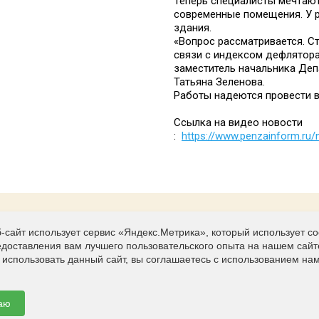
Теперь специалисты мечтают,
современные помещения. У р
здания.
«Вопрос рассматривается. С
связи с индексом дефлятора
заместитель начальника Деп
Татьяна Зеленова.
Работы надеются провести в
Ссылка на видео новости
:
https://www.penzainform.ru/
-сайт использует сервис «Яндекс.Метрика», который использует c
Контакты
едоставления вам лучшего пользовательского опыта на нашем сайт
г.Пенза, ул. Дзержинского, 7
использовать данный сайт, вы соглашаетесь с использованием нам
(841-2) 94-55-33; 94-02-49
penzarhiv@mail.ru
аю