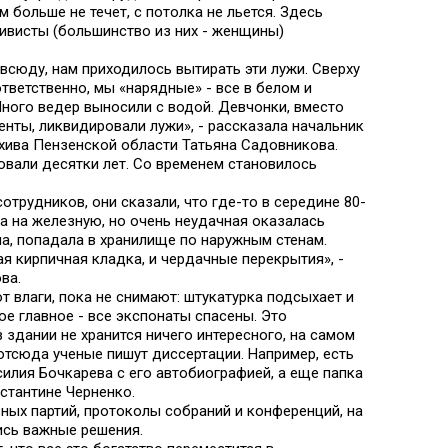
м больше не течет, с потолка не льется. Здесь
ивисты (большинство из них - женщины)
всюду, нам приходилось вытирать эти лужи. Сверху
ответственно, мы «нарядные» - все в белом и
Много ведер выносили с водой. Девчонки, вместо
енты, ликвидировали лужи», - рассказала начальник
хива Пензенской области Татьяна Садовникова.
вали десятки лет. Со временем становилось
сотрудников, они сказали, что где-то в середине 80-
а на железную, но очень неудачная оказалась
ла, попадала в хранилище по наружным стенам.
я кирпичная кладка, и чердачные перекрытия», -
ва.
 влаги, пока не снимают: штукатурка подсыхает и
ое главное - все экспонаты спасены. Это
в здании не хранится ничего интересного, на самом
отсюда ученые пишут диссертации. Например, есть
силия Бочкарева с его автобиографией, а еще папка
стантине Черненко.
зных партий, протоколы собраний и конференций, на
ись важные решения.