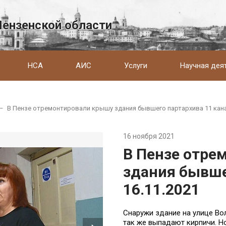
Пензенской области
НСА
АИС
Услуги
Научная дея
—
В Пензе отремонтировали крышу здания бывшего партархива 11 канал
16 ноября 2021
В Пензе отре
здания бывше
16.11.2021
Снаружи здание на улице Во
так же выпадают кирпичи. Н