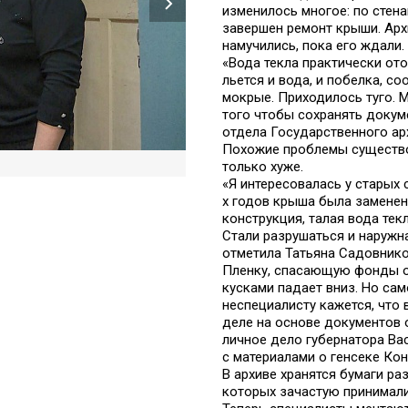
изменилось многое: по стена
завершен ремонт крыши. Арх
намучились, пока его ждали.
«Вода текла практически ото
льется и вода, и побелка, со
мокрые. Приходилось туго. 
того чтобы сохранять докум
отдела Государственного ар
Похожие проблемы существо
только хуже.
«Я интересовалась у старых 
х годов крыша была заменен
конструкция, талая вода тек
Стали разрушаться и наружна
отметила Татьяна Садовнико
Пленку, спасающую фонды от
кусками падает вниз. Но сам
неспециалисту кажется, что 
деле на основе документов 
личное дело губернатора Ва
с материалами о генсеке Кон
В архиве хранятся бумаги ра
которых зачастую принимал