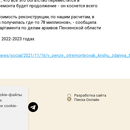
 что все это богатство переместится в
емонта будет продолжение - он коснется всего
тоимость реконструкции, по нашим расчетам, в
 получилась где-то 78 миллионов», - сообщила
артамента по делам архивов Пензенской области
 2022-2023 годах.
news/social/2021/11/16/v_penze_otremontirovali_krishu_zdaniya_b
ookie-файлы
Соц сети
Разработка сайта
Пенза-Онлайн
е.
и cookie-