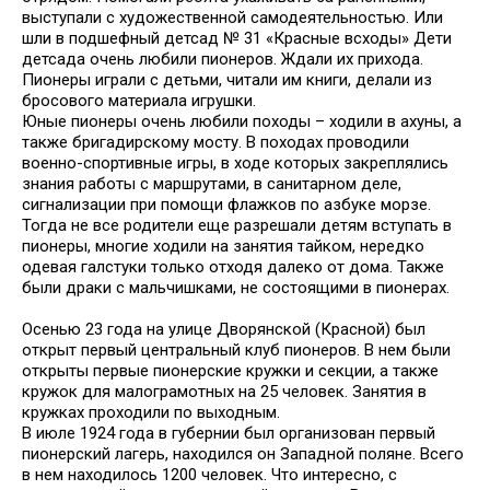
выступали с художественной самодеятельностью. Или
шли в подшефный детсад № 31 «Красные всходы» Дети
детсада очень любили пионеров. Ждали их прихода.
Пионеры играли с детьми, читали им книги, делали из
бросового материала игрушки.
Юные пионеры очень любили походы – ходили в ахуны, а
также бригадирскому мосту. В походах проводили
военно-спортивные игры, в ходе которых закреплялись
знания работы с маршрутами, в санитарном деле,
сигнализации при помощи флажков по азбуке морзе.
Тогда не все родители еще разрешали детям вступать в
пионеры, многие ходили на занятия тайком, нередко
одевая галстуки только отходя далеко от дома. Также
были драки с мальчишками, не состоящими в пионерах.
Осенью 23 года на улице Дворянской (Красной) был
открыт первый центральный клуб пионеров. В нем были
открыты первые пионерские кружки и секции, а также
кружок для малограмотных на 25 человек. Занятия в
кружках проходили по выходным.
В июле 1924 года в губернии был организован первый
пионерский лагерь, находился он Западной поляне. Всего
в нем находилось 1200 человек. Что интересно, с