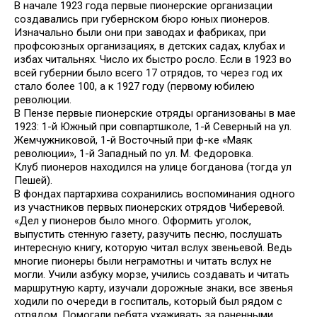
В начале 1923 года первые пионерские организации
создавались при губернском бюро юных пионеров.
Изначально были они при заводах и фабриках, при
профсоюзных организациях, в детских садах, клубах и
избах читальнях. Число их быстро росло. Если в 1923 во
всей губернии было всего 17 отрядов, то через год их
стало более 100, а к 1927 году (первому юбилею
революции.
В Пензе первые пионерские отряды организованы в мае
1923: 1-й Южный при совпартшколе, 1-й Северный на ул.
Жемчужниковой, 1-й Восточный при ф-ке «Маяк
революции», 1-й Западный по ул. М. Федоровка.
Клуб пионеров находился на улице богданова (тогда ул
Пешей).
В фондах партархива сохранились воспоминания одного
из участников первых пионерских отрядов Чиберевой.
«Дел у пионеров было много. Оформить уголок,
выпустить стенную газету, разучить песню, послушать
интересную книгу, которую читал вслух звеньевой. Ведь
многие пионеры были неграмотны и читать вслух не
могли. Учили азбуку морзе, учились создавать и читать
маршрутную карту, изучали дорожные знаки, все звенья
ходили по очереди в госпиталь, который был рядом с
отрядом. Помогали ребята ухаживать за раненными,