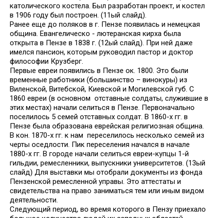
католического костела. Был разработан проект, и костел
в 1906 году был построен. (11ый слайд).
Ранее еще до поляков в г. Пензе появилась и немецкая
община. Евангелическо - лютеранская кирха была
открыта в Пензе в 1838 г. (12ый слайд). При ней даже
имелся пансион, которым руководил пастор и доктор
философии Крузберг.
Первые евреи появились в Пензе ок. 1800. Это были
временные работники (большинство – винокуры) из
Виленской, Витебской, Киевской и Могилевской губ. С
1860 евреи (в основном отставные солдаты, служившие в
этих местах) начали селиться в Пензе. Первоначально
поселилось 5 семей отставных солдат. В 1860-х гг. в
Пензе была образована еврейская религиозная община.
В кон. 1870-х гг. к нам переселилось несколько семей из
черты оседлости. Пик переселения начался в начале
1880-х гг. В городе начали селиться евреи-купцы 1-й
гильдии, ремесленники, выпускники университетов. (13ый
слайд) Для выставки мы отобрали документы из фонда
Пензенской ремесленной управы. Это аттестаты и
свидетельства на право заниматься тем или иным видом
деятельности.
Следующий период, во время которого в Пензу приехало