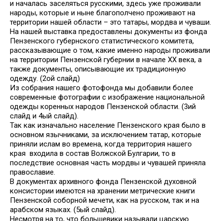
и началась заселяться русскими, здесь уже проживали
народы, которые и ныне благополчено проживают на
территории нашей области – это татары, мордва и чуваши.
На нашей выставка предоставлены документы из фонда
Пензенского губернского статистического комитета,
рассказывающие о том, какие именно народы проживали
на территории Пензенской губернии в начале XX века, а
также документы, описывающие их традиционную
одежду. (2ой слайд)
Из собрания нашего фотофонда мы добавили более
современные фотографии с изображение национальной
одежды коренных народов Пензенской области. (3ий
слайд и 4ый слайд).
Так как изначально население Пензенского края было в
основном язычниками, за исключением татар, которые
приняли ислам во времена, когда территория нашего
края входила в состав Волжской Булгарии, то в
последствие основная часть мордвы и чувашей приняла
православие.
В документах архивного фонда Пензенской духовной
консистории имеются на хранении метрические книги
Пензенской соборной мечети, как на русском, так и на
арабском языках. (5ый слайд).
Несмотря на то, что большевики называли царскую