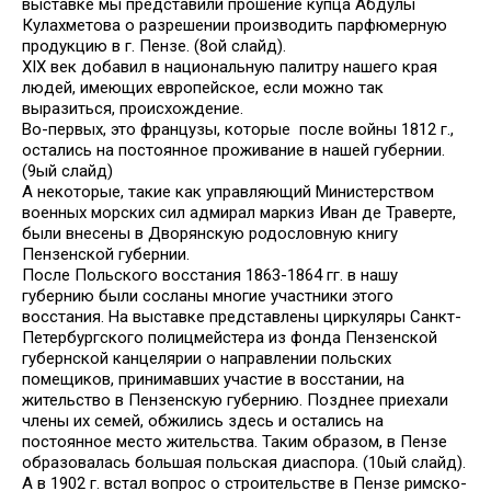
выставке мы представили прошение купца Абдулы
Кулахметова о разрешении производить парфюмерную
продукцию в г. Пензе. (8ой слайд).
XIX век добавил в национальную палитру нашего края
людей, имеющих европейское, если можно так
выразиться, происхождение.
Во-первых, это французы, которые после войны 1812 г.,
остались на постоянное проживание в нашей губернии.
(9ый слайд)
А некоторые, такие как управляющий Министерством
военных морских сил адмирал маркиз Иван де Траверте,
были внесены в Дворянскую родословную книгу
Пензенской губернии.
После Польского восстания 1863-1864 гг. в нашу
губернию были сосланы многие участники этого
восстания. На выставке представлены циркуляры Санкт-
Петербургского полицмейстера из фонда Пензенской
губернской канцелярии о направлении польских
помещиков, принимавших участие в восстании, на
жительство в Пензенскую губернию. Позднее приехали
члены их семей, обжились здесь и остались на
постоянное место жительства. Таким образом, в Пензе
образовалась большая польская диаспора. (10ый слайд).
А в 1902 г. встал вопрос о строительстве в Пензе римско-