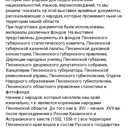
национальностей, языков, вероисповеданий, то мы
решили показать на этой выставке архивные документы,
рассказывающие о народах, которые проживают ныне на
территории нашей области.
При подготовке документов были использованы
материалы различных фондов. На выставке
представлены документы из фондов Пензенского
губернского статистического комитета, Пензенской
губернской казенной палаты, Пензенской духовной
консистории, Пензенского губернского правления,
Дирекции народных училищ Пензенской губернии,
Пензенского дворянского депутатского собрания,
Канцелярии Пензенского губернатора, Пензенской
ремесленной управы, Пензенского губисполкома, Отдела
Народного образования Пензенского губисполкома,
Пензенского областного управления статистики и
фотофонда.
Начнем с народов, которые населяли наш край
изначально, т.е. являются коренными народами
Пензенской области. До того как в XVI – начале XVII вв.
после присоединения к России Казанского и
Астраханского ханств (1552, 1556 гг.) вся территория
Пензенского края вошла в состав Русского государства