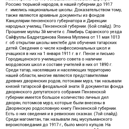
Россию тюрьмой народов, в нашей губернии до 1917
г. имелись национальные школы. Доказательством тому,
также являются архивные документы из фондов
Канцелярии пензенского губернатора и Дирекции
народных училищ Пензенской губернии. (6ой слайд). Это
Прошение муллы 3й мечети с. Лямбирь Саранского уезда
Сайфуллы Бадретдинова Яхеина Муллина от 11 мая 1013
г. об открытии школы мектебе для обучения татарских
детей. Сведения о числе конфессиональных школ и
учащихся в них на 1 января 1911 г. в г. Пензе и письмо
Городищенского училищного совета о наличии
мордовских школ и составе учителей в них от 1890 г.
Среди татар, населявших и населяющих территорию
нашей области, многие являются представителями
древних дворянских родов, потоками мурз, так называли
князей татарской феодальной знати. В документах фонда
дворянского депутатского собрания Пензенской
губернии имеется большое количество личных дел
дворян, потомков мурз, которые были внесены в
Дворянскую родословную книгу Пензенской губернии.
Есть о них сведения и в ревизских сказках. (7ой слайд).
Среди магометан, так называли лиц мусульманского
вероисповедания до 1917 г., было много купцов. На