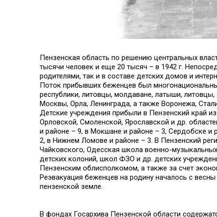
Пензенская область по решению центральных власте
тысячи человек и еще 20 тысяч – в 1942 г. Непоср
родителями, так и в составе детских домов и интерн
Поток прибывших беженцев был многонациональным
республики, литовцы, молдаване, латыши, литовцы,
Москвы, Орла, Ленинграда, а также Воронежа, Стали
Детские учреждения прибыли в Пензенский край из 8
Орловской, Смоленской, Ярославской и др. областей
и районе – 9, в Мокшане и районе – 3, Сердобске и 
2, в Нижнем Ломове и районе – 3. В Пензенский ре
Чайковского, Одесская школа военно-музыкальных 
детских колоний, школ ФЗО и др. детских учрежде
Пензенским облисполкомом, а также за счет эконо
Реэвакуация беженцев на родину началось с весны 1
пензенской земле.
В фондах Госархива Пензенской области содержат