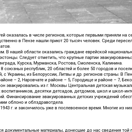
й оказалась в числе регионов, которые первыми приняли на се
едственно в Пензе нашли приют 20 тысяч человек. Среди пересе
атов.
. В нашей области оказались граждане еврейской национальн
 эстонцы. Следует отметить, что крупные партии эвакуированны
нграда, Курска, Мурманска, Ростова, Смоленска, Калинина.
 союзных республик, 20 областей и более 50 городов и поселко
, с Украины, из Белоруссии, Литвы и др. регионов страны. В П
районе – 2, Наровчате и районе – 5, Городище и районе – 7, Беко
гион эвакуировались из г. Москвы Центральная детская музыкал
воспитанников, десятки детсадов, детдомов, школ и школ-инт
ний. Финансирование эвакуированных детских учреждений обес
мии облоно и облздравотдела.
943 г. и закончилось уже в послевоенное время. Многие из них
ся документальные материалы, донесшие до нас сведения той