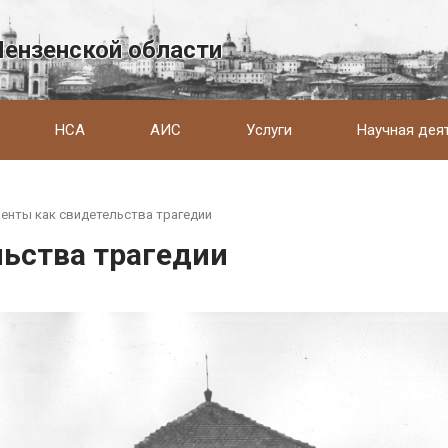
Пензенской области
НСА
АИС
Услуги
Научная дея
енты как свидетельства трагедии
ьства трагедии