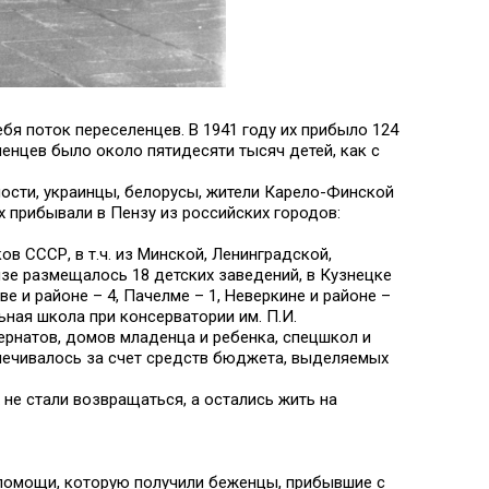
бя поток переселенцев. В 1941 году их прибыло 124
ленцев было около пятидесяти тысяч детей, как с
ости, украинцы, белорусы, жители Карело-Финской
х прибывали в Пензу из российских городов:
в СССР, в т.ч. из Минской, Ленинградской,
ензе размещалось 18 детских заведений, в Кузнецке
ве и районе – 4, Пачелме – 1, Неверкине и районе –
ьная школа при консерватории им. П.И.
ернатов, домов младенца и ребенка, спецшкол и
печивалось за счет средств бюджета, выделяемых
 не стали возвращаться, а остались жить на
 помощи, которую получили беженцы, прибывшие с