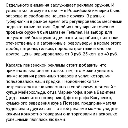
Отдельного внимания заслуживает реклама оружия. И
удивляться этому не стоит – в Российской империи было
разрешено свободное ношение оружия. В разных
губерниях и в разное время это регулировалось местными
подзаконными актами. Одной из популярных точек по
продаже оружия был магазин Гельпея. На выбор для
покупателей были ружья для охоты, карабины, винтовки
отечественные и заграничные, револьверы, а кроме этого
дробь, патроны, гильзы, порох, патронташи и многое
другое. Цены варьировались от 3 руб. 25 коп. до 40 руб.
Касаясь пензенской рекламы стоит добавить, что
примечательна она не только тем, что можно увидеть
наименования различных товаров и услуг, которыми
пользовались наши предки. Периодически там
встречаются имена известных в своё время деятелей –
купца Мейерхольда, отца Мариенгофа, врача Бадигина
(дед знаменитого полярника), фотографа Вакуленко,
кумысного заведения ахуна Потеева, предпринимателя
Будылина и других лиц. По этой рекламе можно увидеть
какими конкретно товарами они торговали и насколько
успешными являлись людьми.