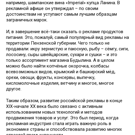
например, шампанские вина «Imperial» купца Ланина. В
рекламной афише он утверждал – по своим
достоинствам не уступают самым лучшим образцам
заграничных марок.
И, в завершение всё-таки сказать о рекламе продуктов
питания. Это, пожалуй, самый популярный вид рекламы на
территории Пензенской губернии. Чего только не
продавали: икру зернистую и паюсную, рыбу – сёмгу, сиги,
лососину, сыры швейцарские, сухари и сушки – и это
только ассортимент магазина Будылина. А в целом
можно было найти копчёные окорочка, колбасы
всевозможных видов, крымский и башкирский мёд,
орехи, овощи, фрукты, консервы, выпечку,
кисломолочные изделия, ветчину и многое, многое
другое.
Таким образом, развитие российской рекламы в конце
XIX-начале XX века было связано с активным
использованием новых технологий и методов
продвижения товаров и услуг. Это был период, когда
рекламная индустрия стала играть важную роль в
экономике страны и способствовала развитию многих
отраслей промышленности.