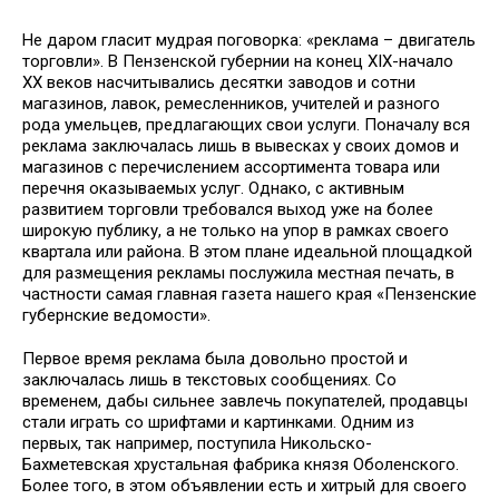
Не даром гласит мудрая поговорка: «реклама – двигатель
торговли». В Пензенской губернии на конец XIX-начало
ХХ веков насчитывались десятки заводов и сотни
магазинов, лавок, ремесленников, учителей и разного
рода умельцев, предлагающих свои услуги. Поначалу вся
реклама заключалась лишь в вывесках у своих домов и
магазинов с перечислением ассортимента товара или
перечня оказываемых услуг. Однако, с активным
развитием торговли требовался выход уже на более
широкую публику, а не только на упор в рамках своего
квартала или района. В этом плане идеальной площадкой
для размещения рекламы послужила местная печать, в
частности самая главная газета нашего края «Пензенские
губернские ведомости».
Первое время реклама была довольно простой и
заключалась лишь в текстовых сообщениях. Со
временем, дабы сильнее завлечь покупателей, продавцы
стали играть со шрифтами и картинками. Одним из
первых, так например, поступила Никольско-
Бахметевская хрустальная фабрика князя Оболенского.
Более того, в этом объявлении есть и хитрый для своего