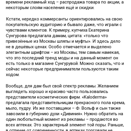
времени рекламный ход – распродажа товара по акции, а
некоторым слоям населения ещё и скидки.
Кстати, нередко коммерсанты ориентировались на свою
покупательскую аудиторию и бывало даже, что играли с
чувствами клиентов. К примеру, купчиха Екатерина
Сунгурова предлагала дамам, цитата: «только что
привезённые из Москвы шляпы и муфты». И здесь дело
не в дешёвых ценах. Особо отмечается и выделено
элегантным шрифтом – из Москвы, тем самым намекая,
что это последний тренд моды и на данный момент он
есть только в магазине Сунгурувой. Можно сказать, что и
сейчас некоторые предприниматели пользуются таким
ходом.
Вообще, для дам был свой спектр рекламы. Желанием
выглядеть хорошо и красиво часто пользовались
представители косметических фирм. «Kaloderma»
предлагала представительницам прекрасного пола крема,
мыло, пудру. Их же поставщики – Ф. Вольф и сын также
завозили в губернию духи «Дивиния». Нужно обратить на
один любопытный момент из рекламы – продаются во
всех аптеках. Это характерный элемент той поры. Раньше,
в отличие от современности, в аптеках торговали не