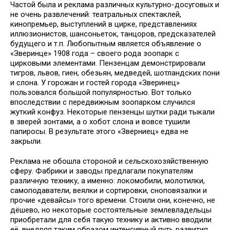
Частой была и реклама различных культурно-досуговых и
не очень развлечений: театральных спектаклей,
кинопремьер, выступлений в цирке, представлениях
иллюзионистов, шансоньеток, танцоров, предсказателей
будущего и т.п. Любопытным является объявление о
«Зверинце» 1908 года – своего рода зоопарк с
цирковыми элементами. Пензенцам демонстрировали
тигров, львов, гиен, обезьян, медведей, шотландских пони
и слона. У горожан и гостей города «Зверинец»
пользовался большой популярностью. Вот только
впоследствии с передвижным зоопарком случился
жуткий конфуз. Некоторые пензенцы шутки ради тыкали
в зверей зонтами, а о хобот слона и вовсе тушили
папиросы. В результате этого «Зверниец» едва не
закрыли.
Реклама не обошла стороной и сельскохозяйственную
сферу. Фабрики и заводы предлагали покупателям
различную технику, а именно: локомобили, молотилки,
самоподаватели, веялки и сортировки, сноповязалки и
прочие «девайсы» того времени. Стоили они, конечно, не
дёшево, но некоторые состоятельные землевладельцы
приобретали для себя такую технику и активно вводили
её, внедряя таким образом интенсивный путь развития