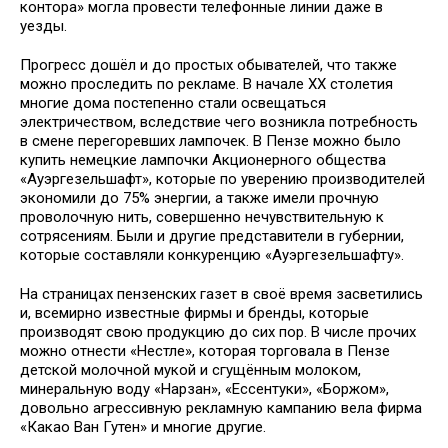
контора» могла провести телефонные линии даже в
уезды.
Прогресс дошёл и до простых обывателей, что также
можно проследить по рекламе. В начале ХХ столетия
многие дома постепенно стали освещаться
электричеством, вследствие чего возникла потребность
в смене перегоревших лампочек. В Пензе можно было
купить немецкие лампочки Акционерного общества
«Ауэргезельшафт», которые по уверению производителей
экономили до 75% энергии, а также имели прочную
проволочную нить, совершенно нечувствительную к
сотрясениям. Были и другие представители в губернии,
которые составляли конкуренцию «Ауэргезельшафту».
На страницах пензенских газет в своё время засветились
и, всемирно известные фирмы и бренды, которые
производят свою продукцию до сих пор. В числе прочих
можно отнести «Нестле», которая торговала в Пензе
детской молочной мукой и сгущённым молоком,
минеральную воду «Нарзан», «Ессентуки», «Боржом»,
довольно агрессивную рекламную кампанию вела фирма
«Какао Ван Гутен» и многие другие.