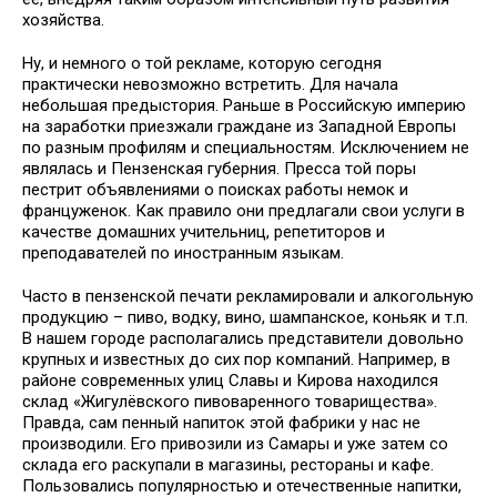
хозяйства.
Ну, и немного о той рекламе, которую сегодня
практически невозможно встретить. Для начала
небольшая предыстория. Раньше в Российскую империю
на заработки приезжали граждане из Западной Европы
по разным профилям и специальностям. Исключением не
являлась и Пензенская губерния. Пресса той поры
пестрит объявлениями о поисках работы немок и
француженок. Как правило они предлагали свои услуги в
качестве домашних учительниц, репетиторов и
преподавателей по иностранным языкам.
Часто в пензенской печати рекламировали и алкогольную
продукцию – пиво, водку, вино, шампанское, коньяк и т.п.
В нашем городе располагались представители довольно
крупных и известных до сих пор компаний. Например, в
районе современных улиц Славы и Кирова находился
склад «Жигулёвского пивоваренного товарищества».
Правда, сам пенный напиток этой фабрики у нас не
производили. Его привозили из Самары и уже затем со
склада его раскупали в магазины, рестораны и кафе.
Пользовались популярностью и отечественные напитки,