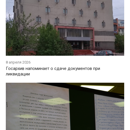
8 апреля 2026
Госaрхив напоминает o сдaче документов при
ликвидaции